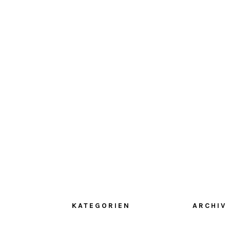
KATEGORIEN
ARCHIV
ta
Ausstellungen
Juni 2024